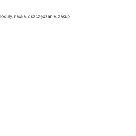
oduły
,
nauka
,
oszczędzanie
,
zakup