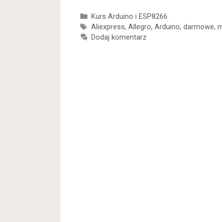
Kategorie
Kurs Arduino i ESP8266
Tagi
Aliexpress
,
Allegro
,
Arduino
,
darmowe
,
m
Dodaj komentarz