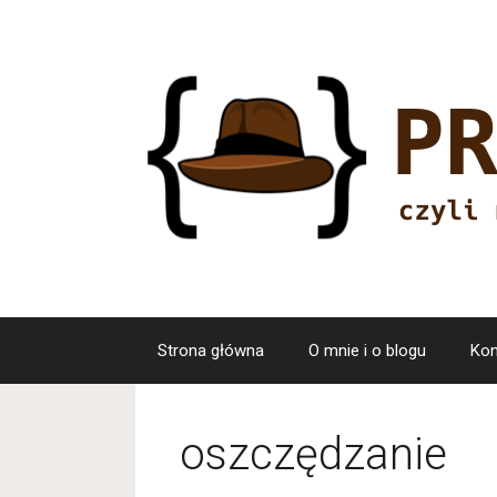
Przejdź
do
treści
Strona główna
O mnie i o blogu
Kon
oszczędzanie