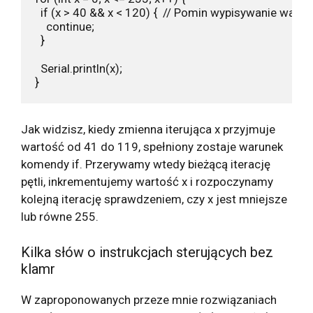
  if (x > 40 && x < 120) {  // Pomin wypisywanie warto
    continue;

  }

  Serial.println(x);

}
Jak widzisz, kiedy zmienna iterująca x przyjmuje
wartość od 41 do 119, spełniony zostaje warunek
komendy if. Przerywamy wtedy bieżącą iterację
pętli, inkrementujemy wartość x i rozpoczynamy
kolejną iterację sprawdzeniem, czy x jest mniejsze
lub równe 255.
Kilka słów o instrukcjach sterujących bez
klamr
W zaproponowanych przeze mnie rozwiązaniach