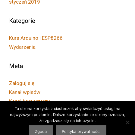
styczeń 2019
Kategorie
Kurs Arduino i ESP8266
Wydarzenia
Meta
Zaloguj się
Kanał wpisów
Kanał komentarzy
Ta strona korzysta z ciasteczek aby świadczyć usługi na
WordPress.org
najwyższym poziomie. Dalsze korzystanie ze strony oznacza,
że zgadzasz się na ich użycie.
Zgoda
Polityka prywatności
© 2026 Przygody z kodem
• Built with
GeneratePress