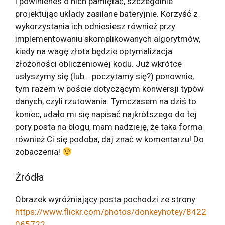
i powinieneś o nich pamiętać, szczególnie
projektując układy zasilane bateryjnie. Korzyść z
wykorzystania ich odniesiesz również przy
implementowaniu skomplikowanych algorytmów,
kiedy na wagę złota będzie optymalizacja
złożoności obliczeniowej kodu. Już wkrótce
usłyszymy się (lub… poczytamy się?) ponownie,
tym razem w poście dotyczącym konwersji typów
danych, czyli rzutowania. Tymczasem na dziś to
koniec, udało mi się napisać najkrótszego do tej
pory posta na blogu, mam nadzieję, że taka forma
również Ci się podoba, daj znać w komentarzu! Do
zobaczenia!
Źródła
Obrazek wyróżniający posta pochodzi ze strony:
https://www.flickr.com/photos/donkeyhotey/8422
065722