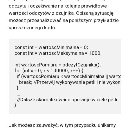
odczytu i oczekiwanie na kolejne prawidłowe
wartości odczytów z czujnika. Opisaną sytuację
możesz przeanalizować na poniższym przykładzie
uproszczonego kodu.
const int = wartoscMinimalna = 0;

const int = wartoscMaksymalna = 1000;

int wartoscPomiaru = odczytCzujnika();

for (int x = 0; x < 100000; x++) {

  if (wartoscPomiaru < wartoscMinimalna || wartoscP
    break; //Przerwij wykonywanie petli i nie wykonuj 
  }

  ...

  //Dalsze skomplikowane operacje w ciele petli.

}
Jak możesz zauważyć, w tym przypadku unikamy