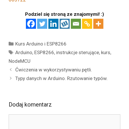
Podziel się stroną ze znajomymi! :)
Kategorie
Kurs Arduino i ESP8266
Tagi
Arduino
,
ESP8266
,
instrukcje sterujące
,
kurs
,
NodeMCU
Ćwiczenia w wykorzystywaniu pętli.
Typy danych w Arduino. Rzutowanie typów.
Dodaj komentarz
Komentarz